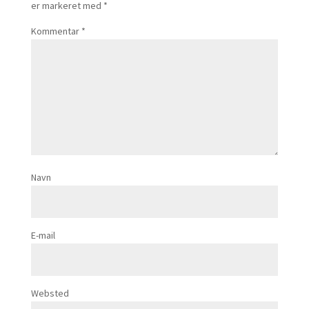
er markeret med
*
Kommentar
*
Navn
E-mail
Websted