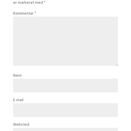
er markeret med
*
Kommentar
*
Navn
E-mail
Websted