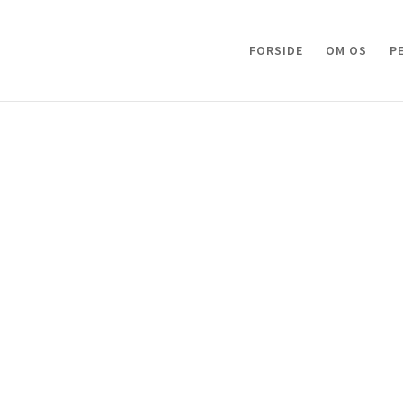
FORSIDE
OM OS
P