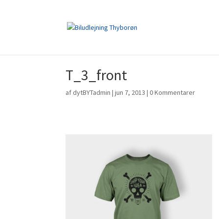
T_3_front
af
dytBYTadmin
|
jun 7, 2013
|
0 Kommentarer